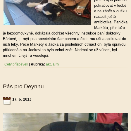
pokračovat v léčbě
a na zánět v oušku
nasadit ještě
antibiotika. Panička
Markéta, přestože
je bezdomovkyně, dokázala dodržet všechny instrukce paní doktorky
Bártové, tj. mýt psa specielním šamponem a čistit mu uši a aplikovat do
nich léky. Péče Markéty o Jacka za posledních čtrnáct dní byla opravdu
příkladná a na Jackovi to bylo velmi znát. Nedrbal se už vůbec, byl
mnohem čilejší a veselejší.
Celý příspěvek
|
Rubrika:
aktuality
Pás pro Deynnu
17. 6. 2013