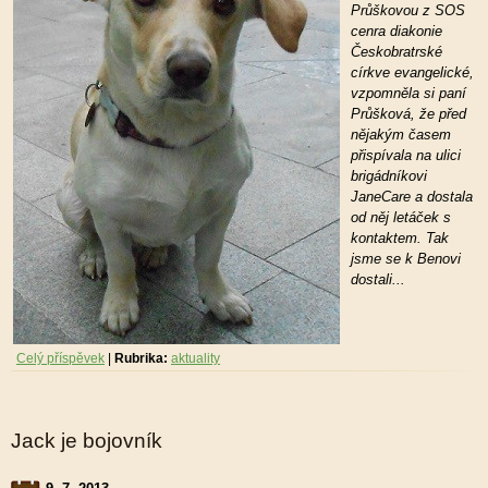
Průškovou z SOS
cenra diakonie
Českobratrské
církve evangelické,
vzpomněla si paní
Průšková, že před
nějakým časem
přispívala na ulici
brigádníkovi
JaneCare a dostala
od něj letáček s
kontaktem. Tak
jsme se k Benovi
dostali...
Celý příspěvek
|
Rubrika:
aktuality
Jack je bojovník