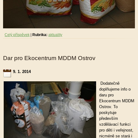
Celý příspěvek
|
Rubrika:
aktuality
Dar pro Ekocentrum MDDM Ostrov
9. 1. 2014
Dodatečně
doplňujeme info o
daru pro
Ekocentrum MDDM
Ostrov. To
poskytuje
především
vzdělávací funkci
pro děti i veřejnost,
nicméně se stará i