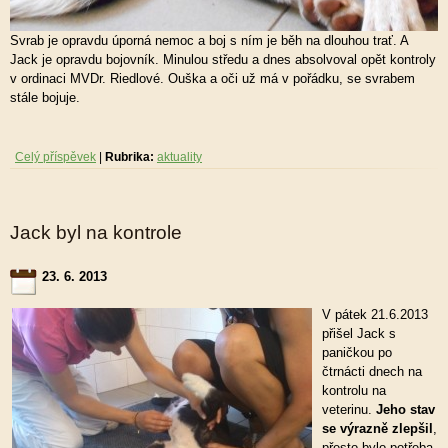
Svrab je opravdu úporná nemoc a boj s ním je běh na dlouhou trať. A
Jack je opravdu bojovník. Minulou středu a dnes absolvoval opět kontroly
v ordinaci MVDr. Riedlové. Ouška a oči už má v pořádku, se svrabem
stále bojuje.
Celý příspěvek
|
Rubrika:
aktuality
Jack byl na kontrole
23. 6. 2013
V pátek 21.6.2013
přišel Jack s
paničkou po
čtrnácti dnech na
kontrolu na
veterinu.
Jeho stav
se výrazně zlepšil
,
přesto bylo potřeba