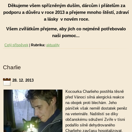
Děkujeme všem spřízněným duším, dárcům i přátelům za
podporu a důvěru v roce 2013 a přejeme mnoho štěstí, zdraví
a lásky v novém roce.
Všem zvířátkům přejeme, aby jich co nejméně potřebovalo
naši pomoc...
Celý příspěvek
|
Rubrika:
aktuality
Charlie
28. 12. 2013
Kocourka Charlieho postihla těsně
před Vánoci silná alergická reakce
na obojek proti blechám. Jeho
páníček však neměl dostatek peněz
na veterináře. Naštěstí se díky
občanskému sdružení Zvíře v tísni
podařilo silně dehydrovaného
Charlieho zavčasu hospitalizovat.