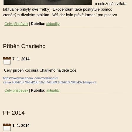
o odložená zvířata
(aktuálně přibyly dvě fretky). Ekocentrum také poskytuje pomoc
zraněným divokým ptákům. Náš dar bylo právě krmení pro ptactvo.
Celý příspěvek
|
Rubrika:
aktuality
Příběh Charlieho
7. 1. 2014
Celý příběh kocoura Charlieho najdete zde:
https://www.facebook.com/media/set/?
set=a.468426779934238.1073741869.183425978434321&type=1
Celý příspěvek
|
Rubrika:
aktuality
PF 2014
1. 1. 2014