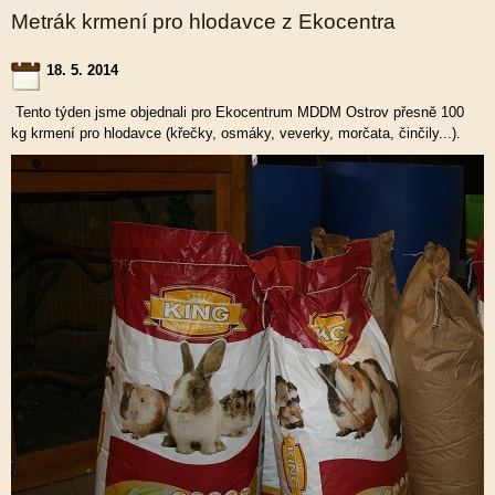
Metrák krmení pro hlodavce z Ekocentra
18. 5. 2014
Tento týden jsme objednali pro Ekocentrum MDDM Ostrov přesně 100
kg krmení pro hlodavce (křečky, osmáky, veverky, morčata, činčily...).