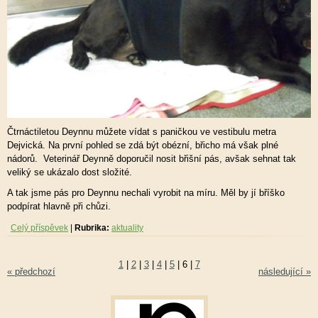
Čtrnáctiletou Deynnu můžete vídat s paničkou ve vestibulu metra
Dejvická. Na první pohled se zdá být obézní, břicho má však plné
nádorů. Veterinář Deynně doporučil nosit břišní pás, avšak sehnat tak
veliký se ukázalo dost složité.
A tak jsme pás pro Deynnu nechali vyrobit na míru. Měl by jí bříško
podpírat hlavně při chůzi.
Celý příspěvek
|
Rubrika:
aktuality
1
|
2
|
3
|
4
|
5
|
6
|
7
« předchozí
následující »