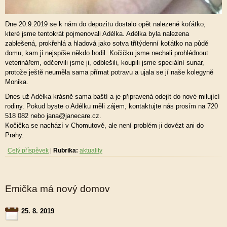
Dne 20.9.2019 se k nám do depozitu dostalo opět nalezené koťátko,
které jsme tentokrát pojmenovali Adélka. Adélka byla nalezena
zablešená, prokřehlá a hladová jako sotva třítýdenní koťátko na půdě
domu, kam ji nejspíše někdo hodil. Kočičku jsme nechali prohlédnout
veterinářem, odčervili jsme ji, odblešili, koupili jsme speciální sunar,
protože ještě neuměla sama přímat potravu a ujala se jí naše kolegyně
Monika.
Dnes už Adélka krásně sama baští a je připravená odejít do nové milující
rodiny. Pokud byste o Adélku měli zájem, kontaktujte nás prosím na 720
518 082 nebo jana@janecare.cz.
Kočička se nachází v Chomutově, ale není problém ji dovézt ani do
Prahy.
Celý příspěvek
|
Rubrika:
aktuality
Emička má nový domov
25. 8. 2019