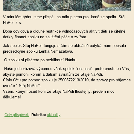
V minulém týdnu jsme přispěli na nákup sena pro koně ze spolku Stáj
NaPoli z.s.
Doba covidová a dlouhé restrikce volnočasových aktivit dětí se citelně
dotkly financí spolku na zajištění péče o zvířata.
Jak spolek Stáj NaPoli funguje s čím se aktuálně potýká, nám popsala
předsedkyně spolku Lenka Nemazalová.
O spolku si přečtete po rozkliknutí článku.
Naše jednorázová výpomoc však spolek "nespasí", proto prosíme i Vás,
abyste pomohli koním a dalším zvířatům ze Stáje NaPoli.
Číslo účtu pro pomoc spolku je 2500372213/2010, do zprávy pro příjemce
uveďte " Stáj NaPoli".
Všem, kterým osud koní ze Stáje NaPoli lhostejný, předem moc
děkujeme!
Celý příspěvek
|
Rubrika:
aktuality