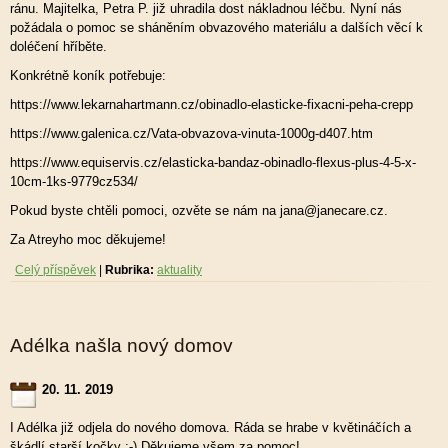
ránu. Majitelka, Petra P. již uhradila dost nákladnou léčbu. Nyní nás
požádala o pomoc se sháněním obvazového materiálu a dalších věcí k
doléčení hříběte.
Konkrétně koník potřebuje:
https://www.lekarnahartmann.cz/obinadlo-elasticke-fixacni-peha-crepp
https://www.galenica.cz/Vata-obvazova-vinuta-1000g-d407.htm
https://www.equiservis.cz/elasticka-bandaz-obinadlo-flexus-plus-4-5-x-
10cm-1ks-9779cz534/
Pokud byste chtěli pomoci, ozvěte se nám na jana@janecare.cz.
Za Atreyho moc děkujeme!
Celý příspěvek
|
Rubrika:
aktuality
Adélka našla nový domov
20. 11. 2019
I Adélka již odjela do nového domova. Ráda se hrabe v květináčích a
škádlí starší kočky :-) Děkujeme všem za pomoc!