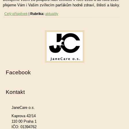
přejeme Vám i Vašim zvířecím parťákům hodně zdraví, štěstí a lásky.
Celý příspěvek
|
Rubrika:
aktuality
Facebook
Kontakt
JaneCare o.s.
Kaprova 42/14
110 00 Praha 1
IČO: 01394762