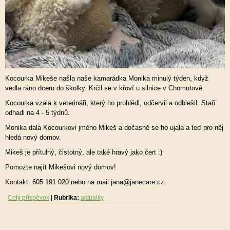
Kocourka Mikeše našla naše kamarádka Monika minulý týden, když
vedla ráno dceru do školky. Krčil se v křoví u silnice v Chomutově.
Kocourka vzala k veterináři, který ho prohlédl, odčervil a odblešil. Staří
odhadl na 4 - 5 týdnů.
Monika dala Kocourkovi jméno Mikeš a dočasně se ho ujala a teď pro něj
hledá nový domov.
Mikeš je přítulný, čistotný, ale také hravý jako čert :)
Pomozte najít Mikešovi nový domov!
Kontakt: 605 191 020 nebo na mail jana@janecare.cz.
Celý příspěvek
|
Rubrika:
aktuality