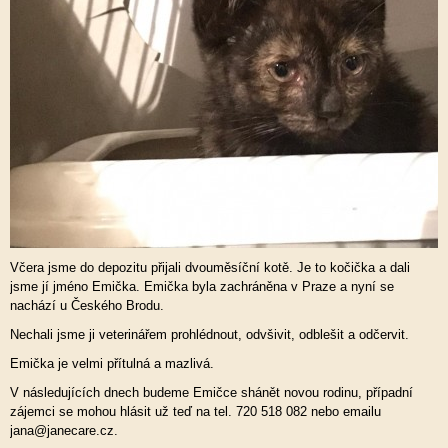
Včera jsme do depozitu přijali dvouměsíční kotě. Je to kočička a dali
jsme jí jméno Emička. Emička byla zachráněna v Praze a nyní se
nachází u Českého Brodu.
Nechali jsme ji veterinářem prohlédnout, odvšivit, odblešit a odčervit.
Emička je velmi přítulná a mazlivá.
V následujících dnech budeme Emičce shánět novou rodinu, případní
zájemci se mohou hlásit už teď na tel. 720 518 082 nebo emailu
jana@janecare.cz.