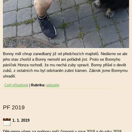
Bonny měl chrup zanedbaný již od předchozích majitelů. Nedávno se ale
jeho stav zhoršil a Bonny nemohl ani pořádně jíst. Proto se Bonnyho
páníček Honza rozhodl, že mu nechá zuby spravit. Bonny přišel o devět
zubů, z ostatních mu byl odstraněn zubní kámen. Zákrok jsme Bonnymu
uhradili.
Celý příspěvek
|
Rubrika:
aktuality
PF 2019
1. 1. 2019
Děkujeme všem za podporu naší činnosti v roce 2018 a do roku 2019