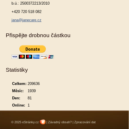
b.ú.: 2500372213/2010
+420 720 518 082
jana@janecare.cz
Přispějte drobnou částkou
Statistiky
Celkem:
209636
Měsíc:
1939
Den:
81
Online:
1
© 2025 eStránky.cz
|
Závadný obsah?
|
Zpracování dat