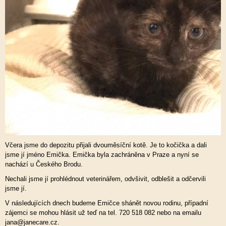
Včera jsme do depozitu přijali dvouměsíční kotě. Je to kočička a dali
jsme jí jméno Emička. Emička byla zachráněna v Praze a nyní se
nachází u Českého Brodu.
Nechali jsme jí prohlédnout veterinářem, odvšivit, odblešit a odčervili
jsme jí.
V následujících dnech budeme Emičce shánět novou rodinu, případní
zájemci se mohou hlásit už teď na tel. 720 518 082 nebo na emailu
jana@janecare.cz.