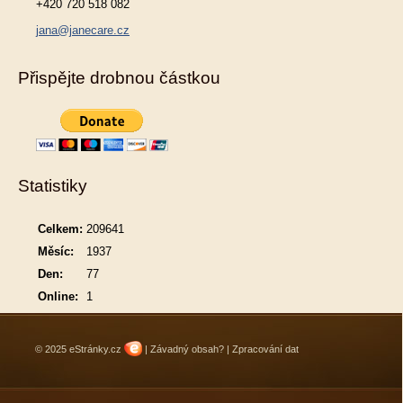
+420 720 518 082
jana@janecare.cz
Přispějte drobnou částkou
Statistiky
Celkem:
209641
Měsíc:
1937
Den:
77
Online:
1
© 2025 eStránky.cz
|
Závadný obsah?
|
Zpracování dat