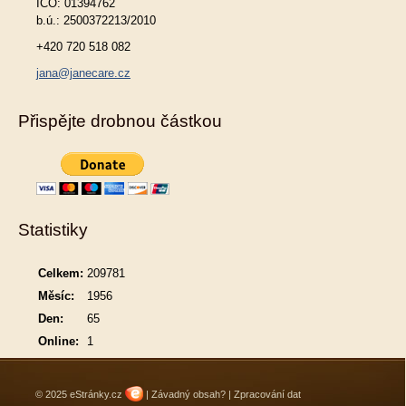
IČO: 01394762
b.ú.: 2500372213/2010
+420 720 518 082
jana@janecare.cz
Přispějte drobnou částkou
Statistiky
Celkem:
209781
Měsíc:
1956
Den:
65
Online:
1
© 2025 eStránky.cz
|
Závadný obsah?
|
Zpracování dat