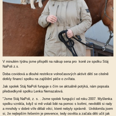
V minulém týdnu jsme přispěli na nákup sena pro koně ze spolku Stáj
NaPoli z.s.
Doba covidová a dlouhé restrikce volnočasových aktivit dětí se citelně
dotkly financí spolku na zajištění péče o zvířata.
Jak spolek Stáj NaPoli funguje s čím se aktuálně potýká, nám popsala
předsedkyně spolku Lenka Nemazalová.
"Jsme Stáj NaPoli, z. s. . Jsme spolek fungující od roku 2007. Myšlenka
spolku vznikla, když si mě volali lidé na pomoc s koňmi, nevěděli si rady
a mnohdy v dobré víře dělali věci, které nebyly správně. Uvědomila jsem
si, že nejlepším řešením je prevence, tedy osvěta a začala děti učit jak