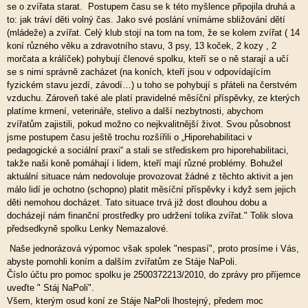
se o zvířata starat. Postupem času se k této myšlence připojila druhá a
to: jak tráví děti volný čas. Jako své poslání vnímáme sbližování dětí
(mládeže) a zvířat. Celý klub stojí na tom na tom, že se kolem zvířat ( 14
koní různého věku a zdravotního stavu, 3 psy, 13 koček, 2 kozy , 2
morčata a králíček) pohybují členové spolku, kteří se o ně starají a učí
se s nimi správně zacházet (na koních, kteří jsou v odpovídajícím
fyzickém stavu jezdí, závodí…) u toho se pohybují s přáteli na čerstvém
vzduchu. Zároveň také ale platí pravidelné měsíční příspěvky, ze kterých
platíme krmení, veterináře, stelivo a další nezbytnosti, abychom
zvířatům zajistili, pokud možno co nejkvalitnější život. Svou působnost
jsme postupem času ještě trochu rozšířili o „Hiporehabilitaci v
pedagogické a sociální praxi“ a stali se střediskem pro hiporehabilitaci,
takže naši koně pomáhají i lidem, kteří mají různé problémy. Bohužel
aktuální situace nám nedovoluje provozovat žádné z těchto aktivit a jen
málo lidí je ochotno (schopno) platit měsíční příspěvky i když sem jejich
děti nemohou docházet. Tato situace trvá již dost dlouhou dobu a
docházejí nám finanční prostředky pro udržení tolika zvířat." Tolik slova
předsedkyně spolku Lenky Nemazalové.
Naše jednorázová výpomoc však spolek "nespasí", proto prosíme i Vás,
abyste pomohli koním a dalším zvířatům ze Stáje NaPoli.
Číslo účtu pro pomoc spolku je 2500372213/2010, do zprávy pro příjemce
uveďte " Stáj NaPoli".
Všem, kterým osud koní ze Stáje NaPoli lhostejný, předem moc