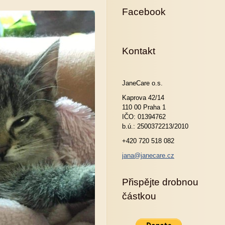
Facebook
Kontakt
JaneCare o.s.
Kaprova 42/14
110 00 Praha 1
IČO: 01394762
b.ú.: 2500372213/2010
+420 720 518 082
jana@janecare.cz
Přispějte drobnou
částkou