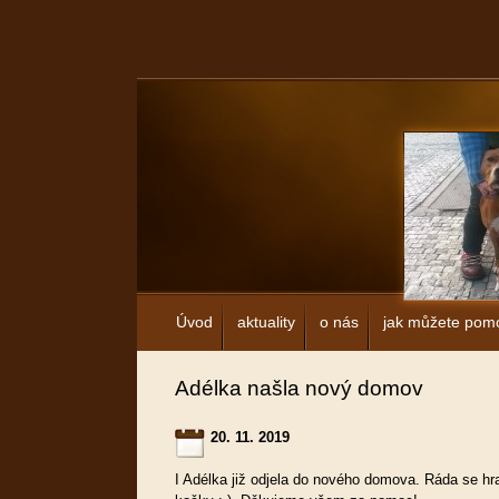
Úvod
aktuality
o nás
jak můžete pom
Adélka našla nový domov
20. 11. 2019
I Adélka již odjela do nového domova. Ráda se hra