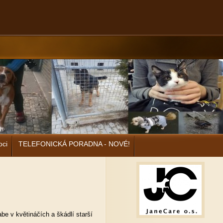
oci
TELEFONICKÁ PORADNA - NOVÉ!
be v květináčích a škádlí starší