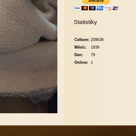
Statistiky
Celkem:
209638
Měsíc:
1939
Den:
79
Online:
1