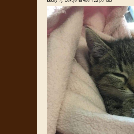
kočky :-). Děkujeme všem za pomoc!